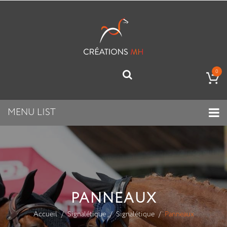
0
MENU LIST
PANNEAUX
Accueil
Signalétique
Signalétique
Panneaux