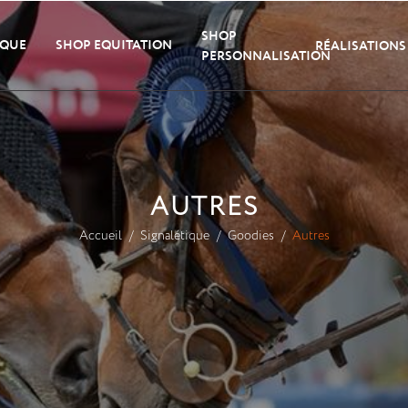
SHOP
IQUE
SHOP EQUITATION
RÉALISATIONS
PERSONNALISATION
AUTRES
Accueil
Signalétique
Goodies
Autres