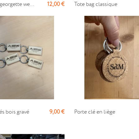
12,00 €
georgette we...
Tote bag classique
9,00 €
és bois gravé
Porte clé en liège