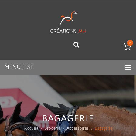
0
MENU LIST
BAGAGERIE
Accueil
Broderie
Accessoires
Bagagerie