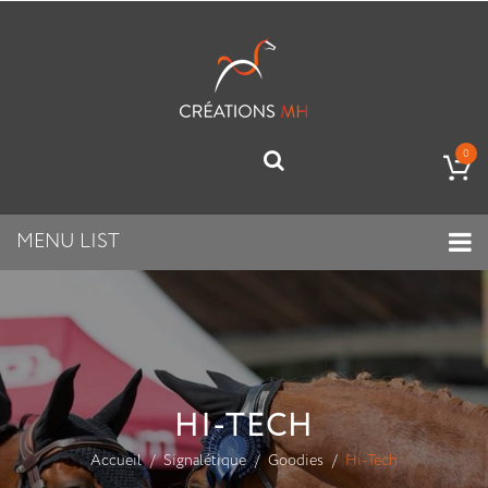
0
MENU LIST
HI-TECH
Accueil
Signalétique
Goodies
Hi-Tech