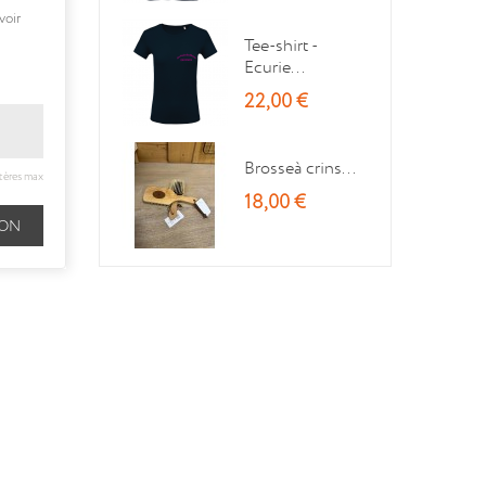
voir
Tee-shirt -
Ecurie...
22,00 €
Brosseà crins...
tères max
18,00 €
ION