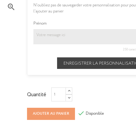

N'oubliez pas de sauvegarder votre personnalisation pour pou
l'ajouter au panier
Prénom
250 carac
ENREGISTRER LA PERSONNALISAT
Quantité

Disponible
AJOUTER AU PANIER