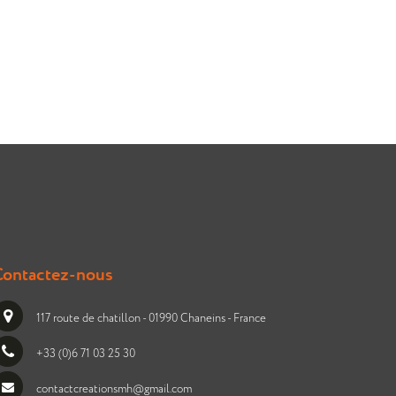
Contactez-nous
117 route de chatillon - 01990 Chaneins - France
+33 (0)6 71 03 25 30
contactcreationsmh@gmail.com