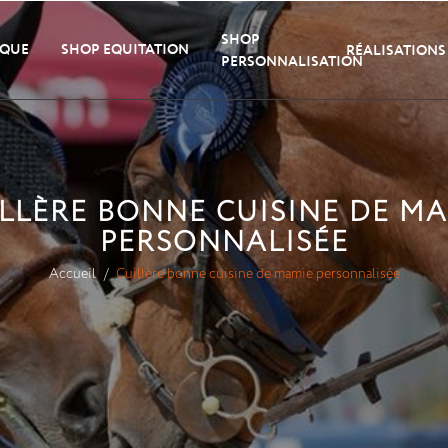
SHOP
IQUE
SHOP EQUITATION
RÉALISATIONS
PERSONNALISATION
LLÈRE BONNE CUISINE DE M
PERSONNALISÉE
Accueil
Cuillère bonne cuisine de mamie personnalisée