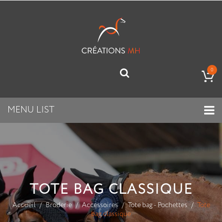
0
MENU LIST
TOTE BAG CLASSIQUE
Accueil
Broderie
Accessoires
Tote bag - Pochettes
Tote
bag classique