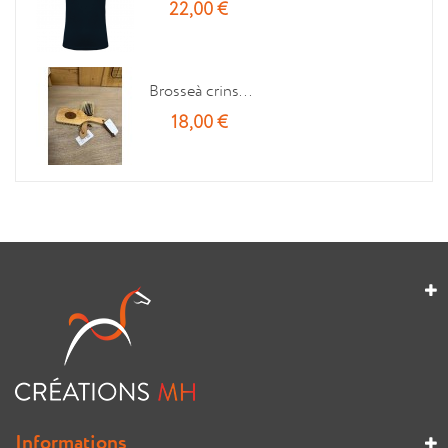
22,00 €
Brosseà crins...
18,00 €
Informations