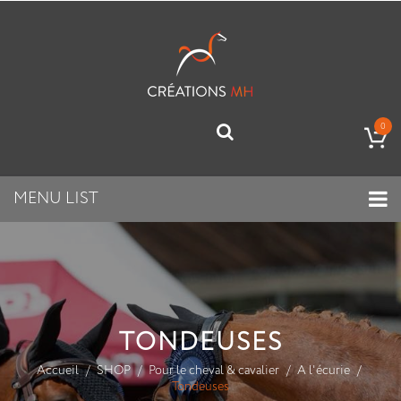
0
MENU LIST
TONDEUSES
Accueil
SHOP
Pour le cheval & cavalier
A l'écurie
Tondeuses