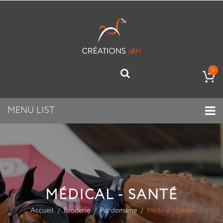
0
MENU LIST
MÉDICAL - SANTÉ
Accueil
Broderie
Par domaine
Médical - Santé