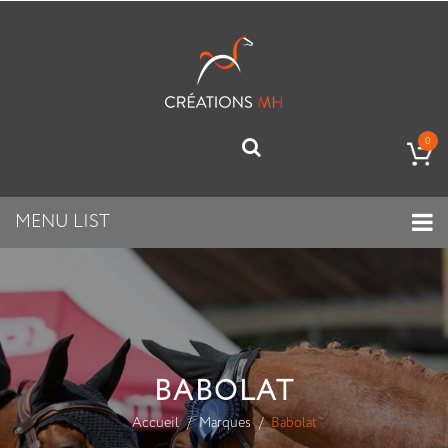
0
MENU LIST
BABOLAT
Accueil
Marques
Babolat