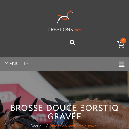
0
MENU LIST
BROSSE DOUCE BORSTIQ
GRAVÉE
Accueil
Brosse douce borstiq gravée