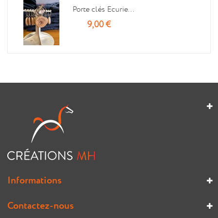
Porte clés Ecurie...
9,00 €
Informations
Contactez-nous