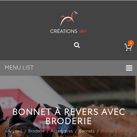
0
MENU LIST
BONNET À REVERS AVEC
BRODERIE
Accueil
Broderie
Accessoires
Bonnets
Bonnet à revers
avec broderie