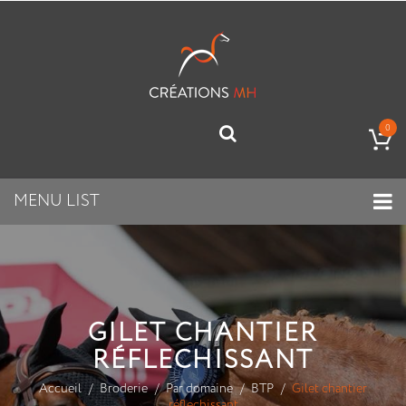
0
MENU LIST
GILET CHANTIER
RÉFLECHISSANT
Accueil
Broderie
Par domaine
BTP
Gilet chantier
réflechissant