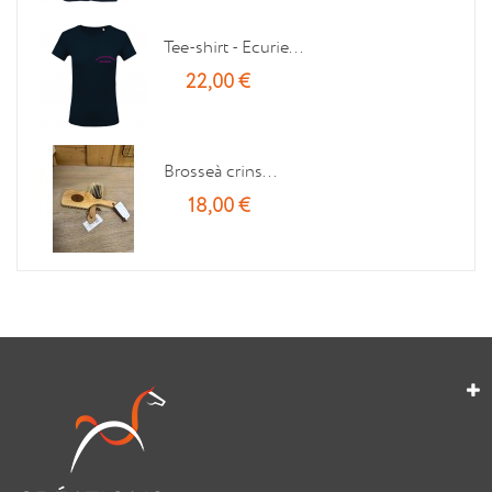
Tee-shirt - Ecurie...
22,00 €
Brosseà crins...
18,00 €