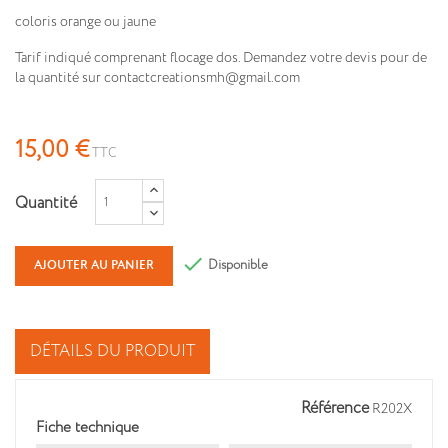
coloris orange ou jaune
Tarif indiqué comprenant flocage dos. Demandez votre devis pour de
la quantité sur contactcreationsmh@gmail.com
Vêtement de travail brodé
15,00 €
TTC
Quantité

Disponible
AJOUTER AU PANIER
DÉTAILS DU PRODUIT
Référence
R202X
Fiche technique