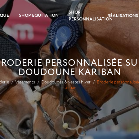
SHOP
IQUE
SHOP EQUITATION
RÉALISATIONS
PERSONNALISATION
BRODERIE PERSONNALISÉE SU
DOUDOUNE KARIBAN
derie
Vêtements
Doudounes & vestes hiver
Broderie personnalis
kariban