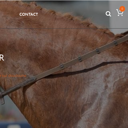
0
CONTACT
R
ée sur doudoune