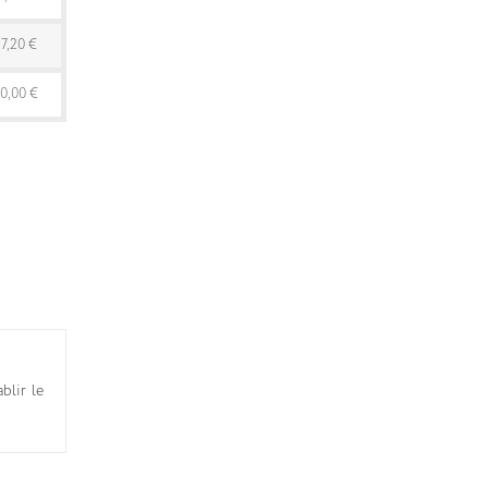
87,20 €
80,00 €
blir le