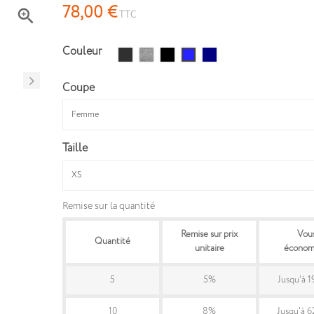
78,00 €

TTC
Couleur
anthracite
Gris
Noir
Navy
Bleu
chiné
roi
Coupe
Taille
Remise sur la quantité
Remise sur prix
Vou
Quantité
unitaire
économ
5
5%
Jusqu'à 1
10
8%
Jusqu'à 6