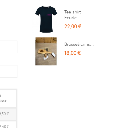
Tee-shirt -
Ecurie...
22,00 €
Brosseà crins...
18,00 €
s
isez
9,50 €
2,40 €