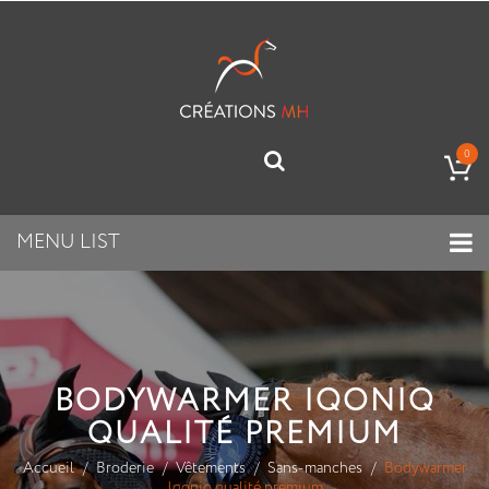
0
MENU LIST
BODYWARMER IQONIQ
QUALITÉ PREMIUM
Accueil
Broderie
Vêtements
Sans-manches
Bodywarmer
Iqoniq qualité premium