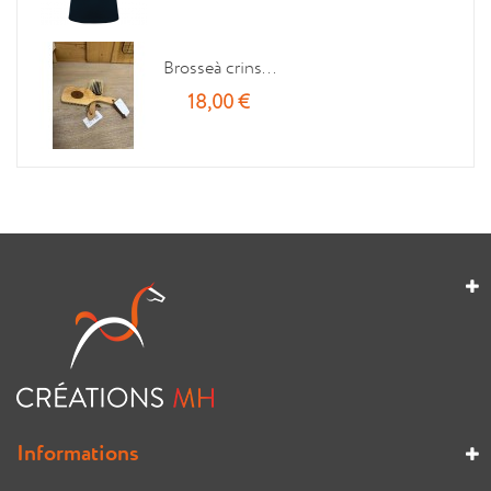
Brosseà crins...
18,00 €
Informations