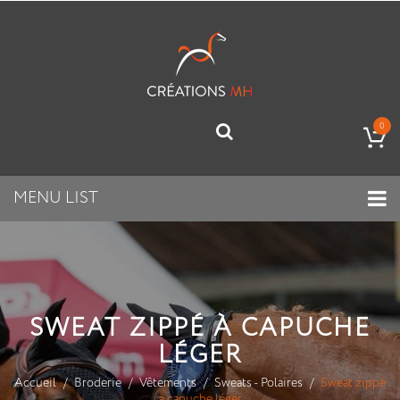
0
MENU LIST
SWEAT ZIPPÉ À CAPUCHE
LÉGER
Accueil
Broderie
Vêtements
Sweats - Polaires
Sweat zippé
à capuche léger